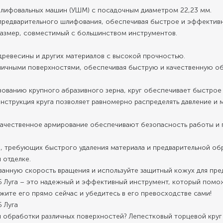
шлифовальных машин (УШМ) с посадочным диаметром 22,23 мм.
 предварительного шлифования, обеспечивая быстрое и эффективн
размер, совместимый с большинством инструментов.
древесины и других материалов с высокой прочностью.
личными поверхностями, обеспечивая быструю и качественную об
ованию крупного абразивного зерна, круг обеспечивает быстрое 
онструкция круга позволяет равномерно распределять давление и
 качественное армирование обеспечивают безопасность работы и
, требующих быстрого удаления материала и предварительной обр
 отделке.
анную скорость вращения и используйте защитный кожух для пре
6 Луга – это надежный и эффективный инструмент, который помож
жите его прямо сейчас и убедитесь в его превосходстве сами!
 Луга
обработки различных поверхностей? Лепестковый торцевой круг К