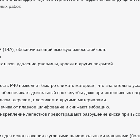
ных работ.
ый (14А), обеспечивающий высокую износостойкость
ин
ых швов, удаление ржавчины, краски и других покрытий.
стость Р40 позволяет быстро снимать материал, что значительно ус
да обеспечивает длительный срок службы даже при интенсивных наг
таллом, деревом, пластиком и другими материалами.
беспечивают плавное шлифование и снижают вибрацию.
ное крепление лепестков предотвращают разрушение диска при высо
дит для использования с угловыми шлифовальными машинами (бол