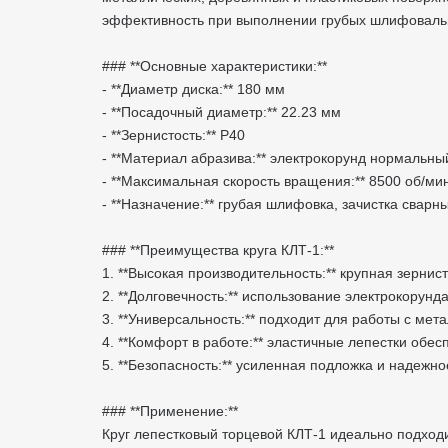
эффективность при выполнении грубых шлифоваль
### **Основные характеристики:**
- **Диаметр диска:** 180 мм
- **Посадочный диаметр:** 22.23 мм
- **Зернистость:** Р40
- **Материал абразива:** электрокорунд нормальн
- **Максимальная скорость вращения:** 8500 об/м
- **Назначение:** грубая шлифовка, зачистка сварн
### **Преимущества круга КЛТ-1:**
1. **Высокая производительность:** крупная зерни
2. **Долговечность:** использование электрокорун
3. **Универсальность:** подходит для работы с ме
4. **Комфорт в работе:** эластичные лепестки о
5. **Безопасность:** усиленная подложка и надеж
### **Применение:**
Круг лепестковый торцевой КЛТ-1 идеально подхо