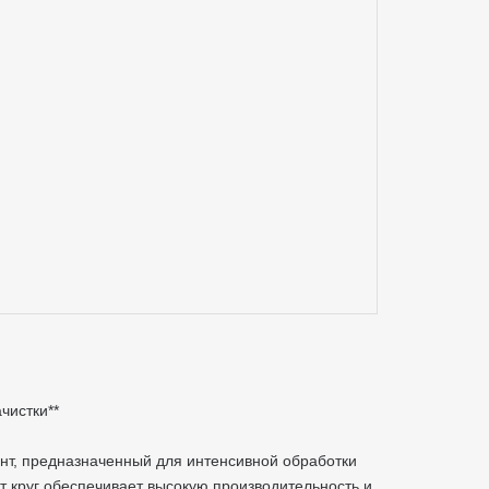
ачистки**
ент, предназначенный для интенсивной обработки
т круг обеспечивает высокую производительность и