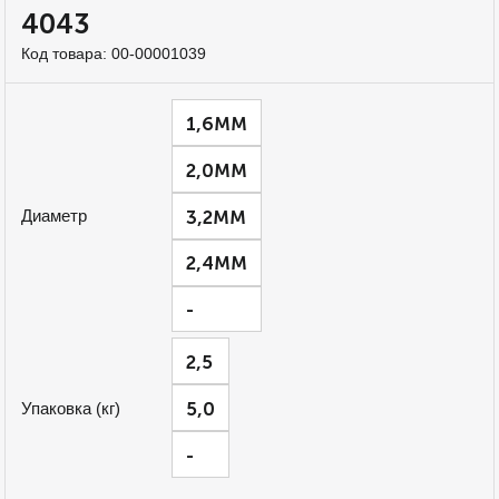
4043
Код товара:
00-00001039
1,6ММ
2,0ММ
3,2ММ
Диаметр
2,4ММ
-
2,5
5,0
Упаковка (кг)
-