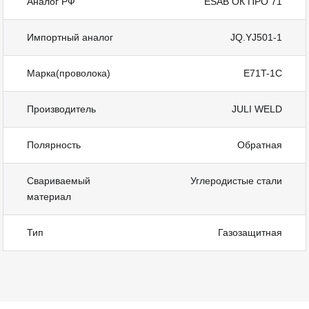
Аналог РФ
ESAB ОК ПРО 71
Импортный аналог
JQ.YJ501-1
Марка(проволока)
E71T-1C
Производитель
JULI WELD
Полярность
Обратная
Свариваемый
Углеродистые стали
материал
Тип
Газозащитная