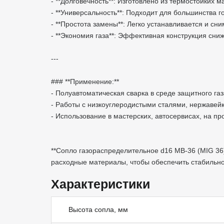
- **Долговечность**: Изготовлено из термостойки
- **Универсальность**: Подходит для большинства 
- **Простота замены**: Легко устанавливается и с
- **Экономия газа**: Эффективная конструкция сни
---
### **Применение:**
- Полуавтоматическая сварка в среде защитного г
- Работы с низкоуглеродистыми сталями, нержаве
- Использование в мастерских, автосервисах, на п
**Сопло газораспределительное d16 MB-36 (MIG 36
расходные материалы, чтобы обеспечить стабильнос
Характеристики
Высота сопла, мм