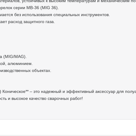
х материалов, устойчивых к высоким температурам и механическим 
горелок серии MB-36 (MIG 36).
нимается без использования специальных инструментов.
жает расход защитного газа.
аза (MIG/MAG).
йкой, алюминием.
роизводственных объектах.
) Коническое** – это надежный и эффективный аксессуар для полу
ть и высокое качество сварочных работ!