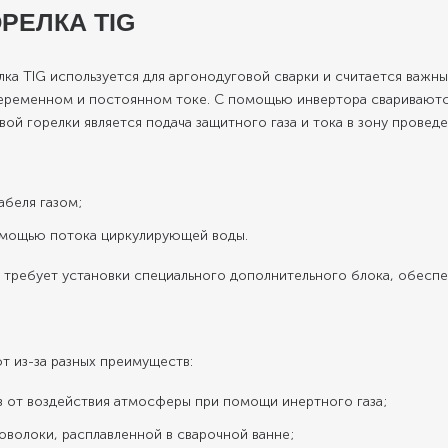
РЕЛКА TIG
лка TIG используется для аргонодуговой сварки и считается важ
еременном и постоянном токе. С помощью инвертора свариваютс
ой горелки является подача защитного газа и тока в зону проведе
абеля газом;
омощью потока циркулирующей воды.
 требует установки специального дополнительного блока, обесп
т из-за разных преимуществ:
в от воздействия атмосферы при помощи инертного газа;
волоки, расплавленной в сварочной ванне;