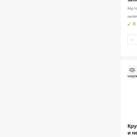
Код т
НАЛИ
В
-
Кру
и н