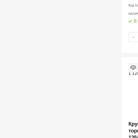
Код т
НАЛИ
В
-
Кру
тор
125