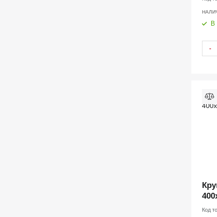
НАЛИ
В
-
Кру
400
Код т