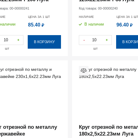
овара:
00-00000241
Код товара:
00-00000240
ЧИЕ
ЦЕНА ЗА 1
ШТ
НАЛИЧИЕ
ЦЕНА ЗА 1
Ш
 наличии
В наличии
85.40
96.40
₽
₽
+
-
+
В КОРЗИНУ
В КОРЗ
шт
шт
г отрезной по металлу
Круг отрезной по мета
ержавейке
180х2,5х22.23мм Луга