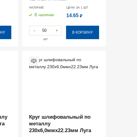
Т
НАЛИЧИЕ
ЦЕНА ЗА 1
ШТ
В наличии
14.65
₽
-
+
ИНУ
В КОРЗИНУ
шт
ллу
Круг шлифовальный по
га
металлу
230х6,0ммх22.23мм Луга