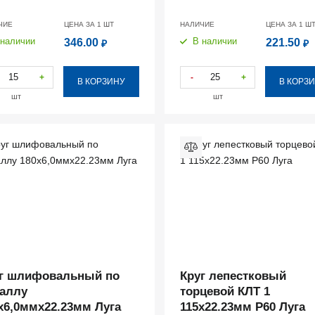
ЧИЕ
ЦЕНА ЗА 1
ШТ
НАЛИЧИЕ
ЦЕНА ЗА 1
Ш
 наличии
В наличии
346.00
221.50
₽
₽
+
-
+
В КОРЗИНУ
В КОРЗ
шт
шт
г шлифовальный по
Круг лепестковый
аллу
торцевой КЛТ 1
х6,0ммх22.23мм Луга
115х22.23мм Р60 Луга