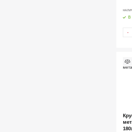
НАЛИ
В
-
Кру
мет
180