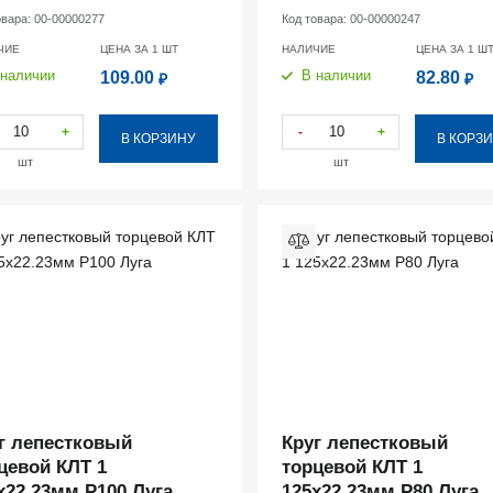
овара:
00-00000277
Код товара:
00-00000247
ЧИЕ
ЦЕНА ЗА 1
ШТ
НАЛИЧИЕ
ЦЕНА ЗА 1
Ш
 наличии
В наличии
109.00
82.80
₽
₽
+
-
+
В КОРЗИНУ
В КОРЗ
шт
шт
г лепестковый
Круг лепестковый
цевой КЛТ 1
торцевой КЛТ 1
х22.23мм Р100 Луга
125х22.23мм Р80 Луга