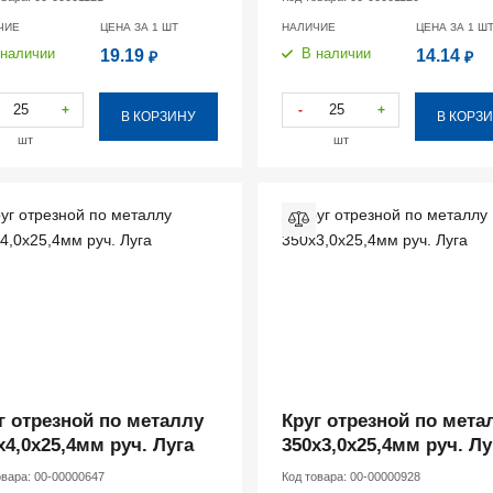
ЧИЕ
ЦЕНА ЗА 1
ШТ
НАЛИЧИЕ
ЦЕНА ЗА 1
Ш
 наличии
В наличии
19.19
14.14
₽
₽
+
-
+
В КОРЗИНУ
В КОРЗ
шт
шт
г отрезной по металлу
Круг отрезной по мета
х4,0х25,4мм руч. Луга
350х3,0х25,4мм руч. Лу
овара:
00-00000647
Код товара:
00-00000928