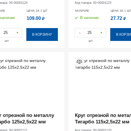
овара:
00-00001124
Код товара:
00-00001123
ЧИЕ
ЦЕНА ЗА 1
ШТ
НАЛИЧИЕ
ЦЕНА ЗА 1
Ш
 наличии
В наличии
109.00
27.72
₽
₽
+
-
+
В КОРЗИНУ
В КОРЗ
шт
шт
г отрезной по металлу
Круг отрезной по мета
арбо 125х2,5х22 мм
Тигарбо 115х2,5х22 мм
овара:
00-00001121
Код товара:
00-00001120