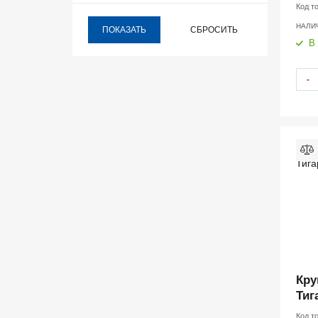
2,0
Код т
НАЛИ
2,5
В
3,0
-
3,5
4,0
6,0мм
Кру
Тиг
Код т