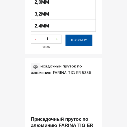
2,0ММ
3,2ММ
2,4ММ
-
+
В КОРЗИНУ
упак
Присадочный пруток по
алюминию FARINA TIG ER