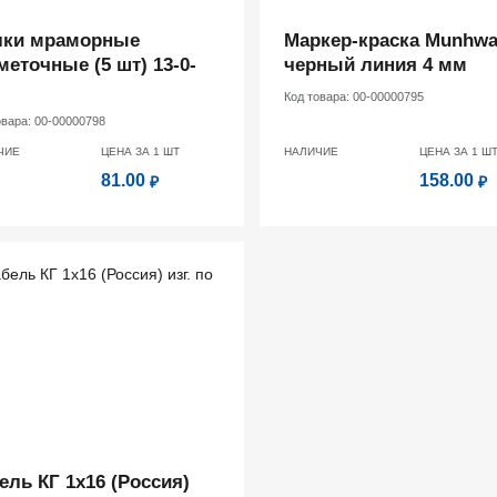
лки мраморные
Маркер-краска Munhw
меточные (5 шт) 13-0-
черный линия 4 мм
Код товара:
00-00000795
овара:
00-00000798
ЧИЕ
ЦЕНА ЗА 1
ШТ
НАЛИЧИЕ
ЦЕНА ЗА 1
Ш
81.00
158.00
₽
₽
ель КГ 1х16 (Россия)