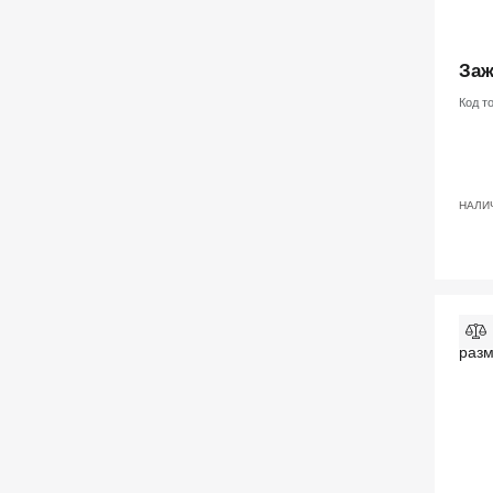
Заж
Код т
НАЛИ