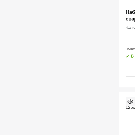
Наб
сва
Код т
НАЛИ
В
-