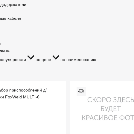
ододержатели
ные кабеля
ы
вать:
популярности
по цене
по наименованию