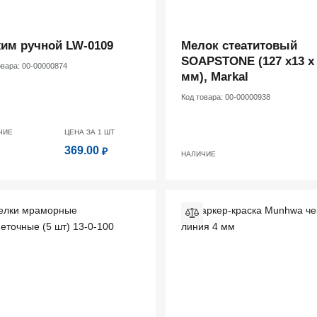
им ручной LW-0109
Мелок стеатитовый
SOAPSTONE (127 х13 х
овара:
00-00000874
мм), Markal
Код товара:
00-00000938
ЧИЕ
ЦЕНА ЗА 1
ШТ
369.00
₽
НАЛИЧИЕ