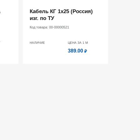
a
Кабель КГ 1х25 (Россия)
изг. по ТУ
Код товара:
00-00000521
Т
НАЛИЧИЕ
ЦЕНА ЗА 1
М
389.00
₽