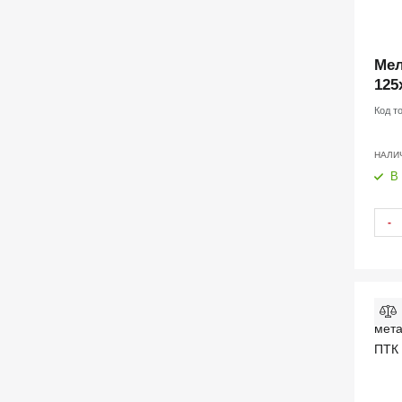
Мел
125
Код т
НАЛИ
В
-