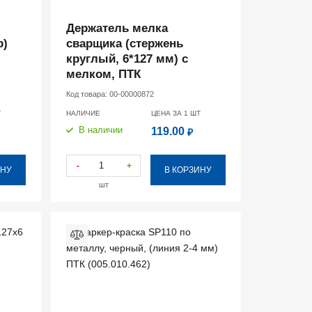
Держатель мелка
р)
сварщика (стержень
круглый, 6*127 мм) с
мелком, ПТК
Код товара:
00-00000872
Т
НАЛИЧИЕ
ЦЕНА ЗА 1
ШТ
В наличии
119.00
₽
-
+
ИНУ
В КОРЗИНУ
шт