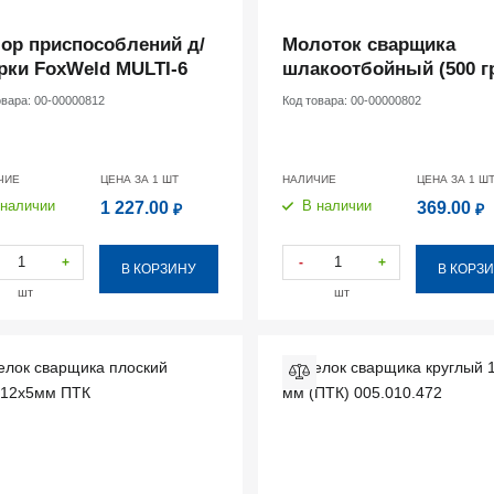
ор приспособлений д/
Молоток сварщика
рки FoxWeld MULTI-6
шлакоотбойный (500 г
овара:
00-00000812
Код товара:
00-00000802
ЧИЕ
ЦЕНА ЗА 1
ШТ
НАЛИЧИЕ
ЦЕНА ЗА 1
Ш
 наличии
В наличии
1 227.00
369.00
₽
₽
+
-
+
В КОРЗИНУ
В КОРЗ
шт
шт