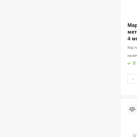
Мар
мет
4 м
Код т
НАЛИ
В
-