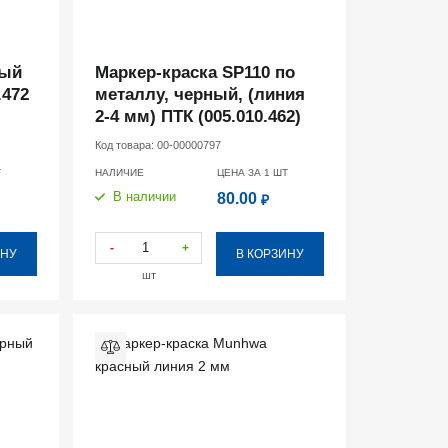
лый
Маркер-краска SP110 по
.472
металлу, черный, (линия
2-4 мм) ПТК (005.010.462)
Код товара:
00-00000797
Т
НАЛИЧИЕ
ЦЕНА ЗА 1
ШТ
В наличии
80.00
₽
-
+
ИНУ
В КОРЗИНУ
шт