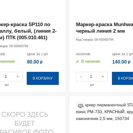
кер-краска SP110 по
Маркер-краска Munhw
аллу, белый, (линия 2-
черный линия 2 мм
м) ПТК (005.010.461)
Код товара:
00-00000794
овара:
00-00000796
ЧИЕ
ЦЕНА ЗА 1
ШТ
НАЛИЧИЕ
ЦЕНА ЗА 1
Ш
 наличии
В наличии
80.00
140.00
₽
₽
+
-
+
В КОРЗИНУ
В КОРЗ
шт
шт