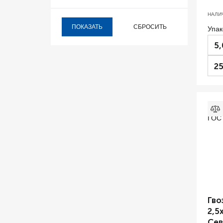
НАЛИ
Упак
5,
25
Гво
2,5
Сев