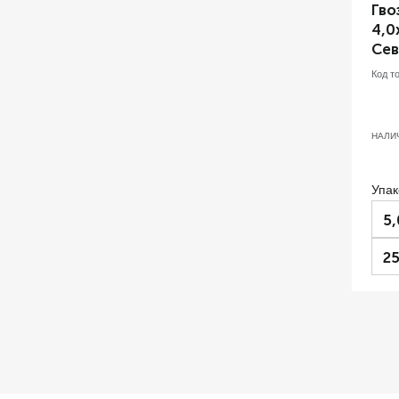
Гво
4,0
Сев
Код т
НАЛИ
Упак
5,
25