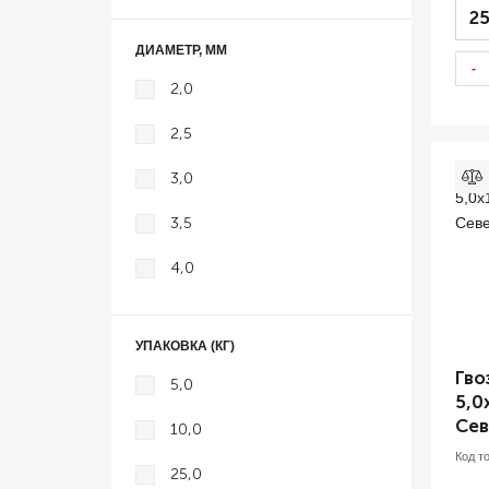
25
90мм
ДИАМЕТР, ММ
100мм
-
2,0
120мм
2,5
150мм
3,0
200мм
3,5
250мм
4,0
5,0
УПАКОВКА (КГ)
6,0
Гво
5,0
5,0
7,6
Сев
10,0
Код т
25,0