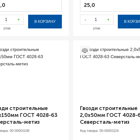
,0
25,0
+
-
+
В КОРЗИНУ
В КОРЗ
упак
упак
зди строительные
Гвозди строительные
х150мм ГОСТ 4028-63
2,0х50мм ГОСТ 4028-
ерсталь-метиз
Северсталь-метиз
овара:
00-00001108
Код товара:
00-00001116