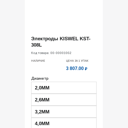
Электроды KISWEL KST-
308L
Код товара:
00-00001002
НАЛИЧИЕ
ЦЕНА ЗА 1
УПАК
3 807.00
₽
Диаметр
2,0ММ
2,6ММ
3,2ММ
4,0ММ