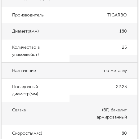
Производитель
TIGARBO
Диаметр(мм)
180
Количество в
25
упаковке(шт)
Назначение
по металлу
Посадочный
22.23
диаметр(мм)
Связка
(BF) бакелит
армированный
Скорость(м/с)
80