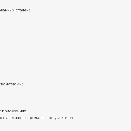
ованных сталей;
свойствами;
х положениях.
т «Пензаэлектрод», вы получаете на