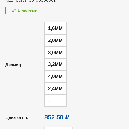
Код товара:
00-00000301
В наличии
1,6ММ
2,0ММ
3,0ММ
3,2ММ
Диаметр
4,0ММ
2,4ММ
-
852.50
₽
Цена за шт.