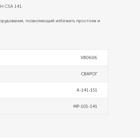
H CSA 141.
орудования, позволяющий избежать простоев и
VB0606
СВАРОГ
A-141-151
MP-101-141