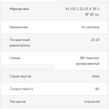
Маркировка
41 150 2 22.23 A 36 S
BF 80 ex.
Назначение
по металлу
Посадочный
22.23
диаметр(мм)
Связка
(BF) бакелит
армированный
Серия кругов
Extra
Скорость(м/с)
80
Тип диска
отрезной