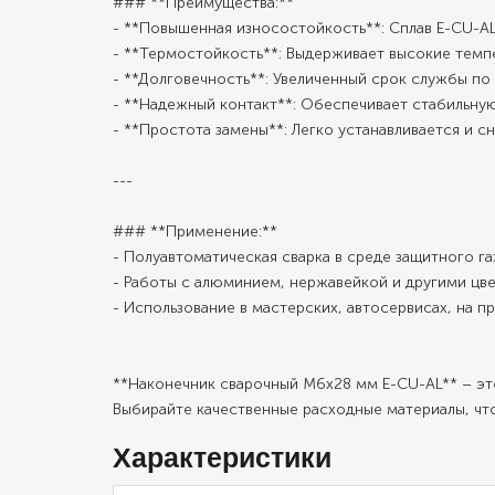
### **Преимущества:**
- **Повышенная износостойкость**: Сплав E-CU-A
- **Термостойкость**: Выдерживает высокие темп
- **Долговечность**: Увеличенный срок службы 
- **Надежный контакт**: Обеспечивает стабильну
- **Простота замены**: Легко устанавливается и 
---
### **Применение:**
- Полуавтоматическая сварка в среде защитного г
- Работы с алюминием, нержавейкой и другими ц
- Использование в мастерских, автосервисах, на 
**Наконечник сварочный М6х28 мм E-CU-AL** – эт
Выбирайте качественные расходные материалы, что
Характеристики