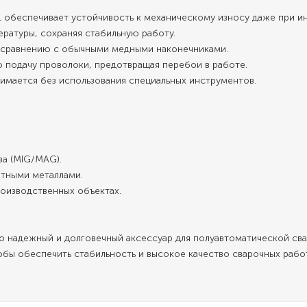
L обеспечивает устойчивость к механическому износу даже при и
ературы, сохраняя стабильную работу.
по сравнению с обычными медными наконечниками.
ю подачу проволоки, предотвращая перебои в работе.
снимается без использования специальных инструментов.
аза (MIG/MAG).
ветными металлами.
производственных объектах.
о надежный и долговечный аксессуар для полуавтоматической св
бы обеспечить стабильность и высокое качество сварочных работ