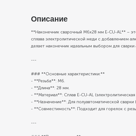
Описание
**Наконечник сварочный М6х28 мм E-CU-AL** – эт
сплава электролитической меди с добавлением ал
делает наконечник идеальным выбором для сварки
---
### **Основные характеристики:**
- **Резьба**: М6.
- **Длина**: 28 мм.
- **Материал**: Сплав E-CU-AL (электролитическа
- **Назначение**: Для полуавтоматической сварк
- **Совместимость**: Подходит для горелок с ре
---