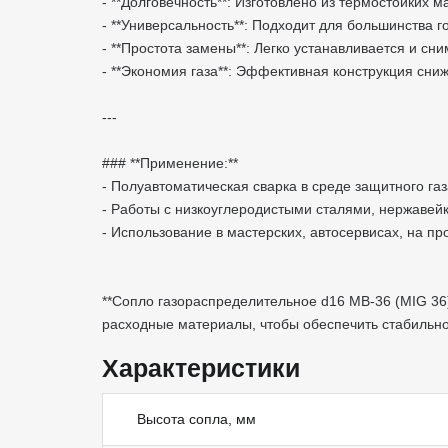
- **Долговечность**: Изготовлено из термостойки
- **Универсальность**: Подходит для большинства 
- **Простота замены**: Легко устанавливается и с
- **Экономия газа**: Эффективная конструкция сни
---
### **Применение:**
- Полуавтоматическая сварка в среде защитного г
- Работы с низкоуглеродистыми сталями, нержаве
- Использование в мастерских, автосервисах, на п
**Сопло газораспределительное d16 MB-36 (MIG 36
расходные материалы, чтобы обеспечить стабильнос
Характеристики
Высота сопла, мм