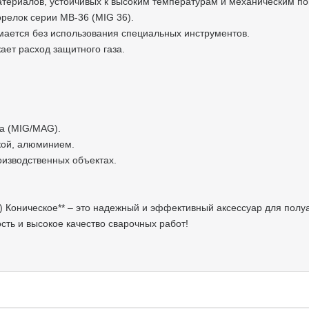
х материалов, устойчивых к высоким температурам и механическим 
горелок серии MB-36 (MIG 36).
нимается без использования специальных инструментов.
жает расход защитного газа.
аза (MIG/MAG).
йкой, алюминием.
роизводственных объектах.
) Коническое** – это надежный и эффективный аксессуар для полу
ть и высокое качество сварочных работ!