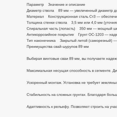
Параметр Значение и описание
Диаметр ствола 89 мм — увеличенный диаметр для
Материал Конструкционная сталь Ст3 — обеспечив
Толщина стенки ствола 3,5 мм или 4,0 мм (уточня
Спиральная часть (лопасть) 350 мм — мощный шне
Антикоррозийное покрытие Грунт ОС-1203 — надеж
Тип наконечника Закрытый литой (саморезный) — о
Преимущества свай-шурупов 89 мм
Выбирая винтовые сваи 89 мм, вы получаете наде
Максимальная несущая способность в сегменте. Ди
Ускоренный монтаж. Установка не требует земляных
Стабильность на сложных грунтах. Благодаря боль
Адаптивность к рельефу. Позволяют строить на уча